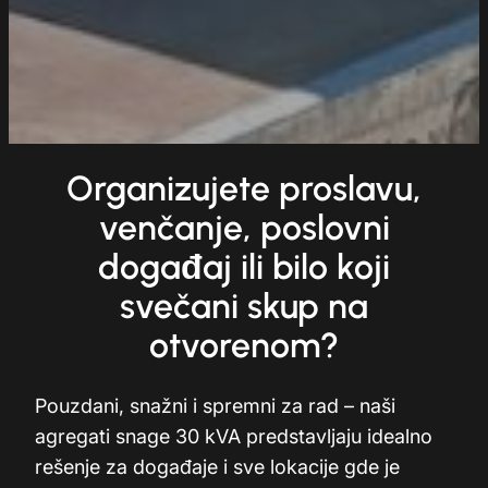
Organizujete proslavu,
venčanje, poslovni
doga
đ
aj ili bilo koji
svečani skup na
otvorenom?
Pouzdani, snažni i spremni za rad – naši
agregati snage 30 kVA predstavljaju idealno
rešenje za događaje i sve lokacije gde je