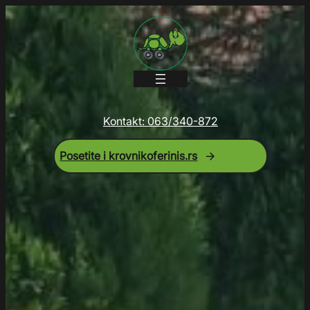
Kontakt: 063/340-872
Posetite i krovnikoferinis.rs