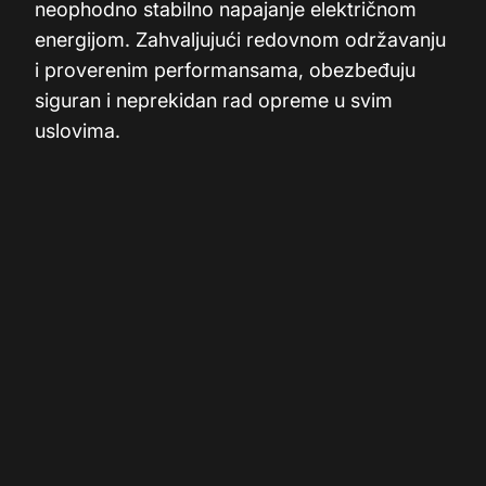
neophodno stabilno napajanje električnom
energijom. Zahvaljujući redovnom održavanju
i proverenim performansama, obezbeđuju
siguran i neprekidan rad opreme u svim
uslovima.
Karakteristike:
✔ Snaga od 30 kVA za zahtevnije potrošače
✔ Pouzdano rezervno i privremeno napajanje
✔ Redovno servisirani i tehnički provereni
✔ Siguran i stabilan rad u svim uslovima
✔ Fleksibilan period iznajmljivanja
✔ Brza dostupnost i spremnost za rad odmah
po isporuci
📍
Dostupno u Nišu i okolini